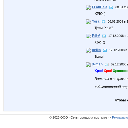
FLanDeR
08.01.20
ХРЮ :)
Yora
06.01.2009 в 
Трям! Хрю?
P@V
17.12.2008 в 
Хрю! ;)
=elka
17.12.2008 в
Трям!
X-man
09.12.2008 
Хрю!
Хрю!
Хрюююю
Вот так и захрюкал
« Комментарий отр
Чтобы 
© 2026 ООО «Сеть городских порталов» ·
Реклама н