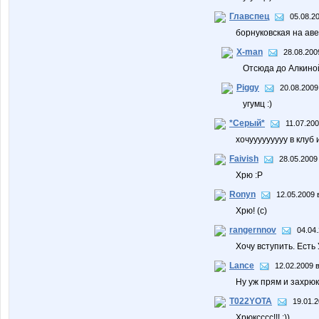
Главспец
05.08.2
борнуковская на ав
X-man
28.08.200
Отсюда до Алкиной
Piggy
20.08.2009
угумц :)
*Серый*
11.07.200
хочууууууууу в клуб 
Faivish
28.05.2009
Хрю :Р
Ronyn
12.05.2009 
Хрю! (с)
rangernnov
04.04.
Хочу вступить. Есть
Lance
12.02.2009 в
Ну уж прям и захрюк
T022YOTA
19.01.2
Хрюксссс!!! :))