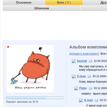
Основное
Блог
( 6 )
Дру
Шпионаж
Альбом комплим
Добавить комплимент
. Все
hockob
22.05.2010
Мы уже скатались, п
кому обращаться и н
X-man
03.12.2009 
Алка, верни борнуко
Piggy
03.12.2009
нимагу - враги укра
X-man
03.12
Портрет заполнен на 70 %
У меня ещё ест