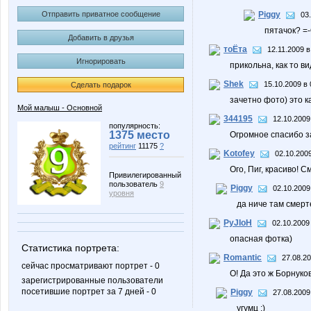
Отправить приватное сообщение
Piggy
03
пятачок? =-
Добавить в друзья
тоЁта
12.11.2009 в
Игнорировать
прикольна, как то в
Shek
15.10.2009 в 
Сделать подарок
зачетно фото) это ка
Мой малыш - Основной
344195
12.10.2009
популярность:
1375 место
Огромное спасибо за
рейтинг
11175
?
Kotofey
02.10.2009
Ого, Пиг, красиво! 
Привилегированный
пользователь
9
Piggy
02.10.2009
уровня
да ниче там смерте
PyJIoH
02.10.2009
опасная фотка)
Статистика портрета:
Romantic
27.08.20
сейчас просматривают портрет - 0
О! Да это ж Борнуков
зарегистрированные пользователи
посетившие портрет за 7 дней - 0
Piggy
27.08.2009
угумц :)