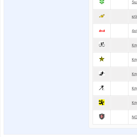
Su
кл
4x
Клу
Кл
Кл
Кл
Кл
NO