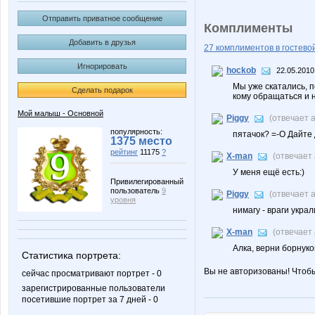
Отправить приватное сообщение
Комплименты
Добавить в друзья
27 комплиментов в гостевой
Игнорировать
hockob
22.05.2010
Мы уже скатались, п
Сделать подарок
кому обращаться и н
Мой малыш - Основной
Piggy
(отвечает 
популярность:
пятачок? =-О Дайте д
1375 место
рейтинг
11175
?
X-man
(отвечает
У меня ещё есть:)
Привилегированный
пользователь
9
Piggy
(отвечает 
уровня
нимагу - враги украли
X-man
(отвечает
Алка, верни борнуко
Статистика портрета:
Вы не авторизованы! Чтоб
сейчас просматривают портрет - 0
зарегистрированные пользователи
посетившие портрет за 7 дней - 0