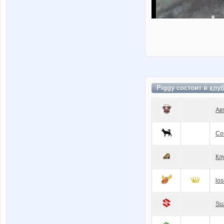
Piggy состоит в
клу
Ав
Со
Кл
los
Su