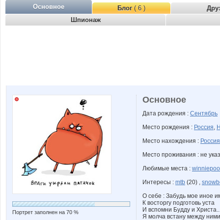
Основное
Блог
( 6 )
Дру
Шпионаж
Основное
Дата рождения :
Сентябрь
Место рождения :
Россия
,
Н
Место нахождения :
Россия
Место проживания : не ука
Любимые места :
winniepoo
Интересы :
mtb
(20) ,
snowb
О себе : Забудь мое иное и
К восторгу подготовь уста
И вспомни Будду и Христа..
Портрет заполнен на 70 %
Я молча встану между ними.